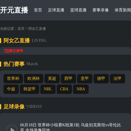
开元直播
首页
足球直播
篮球直播
赛事录像
体育新闻
>
当前位置：
首页
阿女乙直播
阿女乙直播
LIVING
最近赛季
热门赛事
Match
世界杯
欧洲杯
英超
西甲
意甲
德甲
法甲
中超
韩篮甲
NBL
CBA
NBA
足球录像
VIDEOS
06月18日 世界杯小组赛K组第1轮 乌兹别克斯坦vs哥伦比
亚 全场录像回放