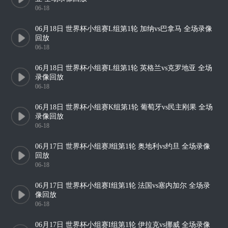
06-18
06月18日 世界杯小组赛L组第1轮 加纳vs巴拿马 全场录像
回放
06-18
06月18日 世界杯小组赛L组第1轮 英格兰vs克罗地亚 全场
录像回放
06-18
06月18日 世界杯小组赛K组第1轮 葡萄牙vs民主刚果 全场
录像回放
06-18
06月17日 世界杯小组赛J组第1轮 奥地利vs约旦 全场录像
回放
06-18
06月17日 世界杯小组赛I组第1轮 法国vs塞内加尔 全场录
像回放
06-18
06月17日 世界杯小组赛I组第1轮 伊拉克vs挪威 全场录像