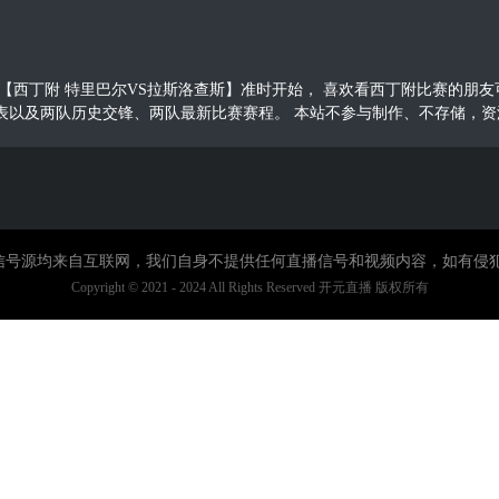
30，西丁附【西丁附 特里巴尔VS拉斯洛查斯】准时开始， 喜欢看西丁附比赛
表以及两队历史交锋、两队最新比赛赛程。 本站不参与制作、不存储，资
直播信号源均来自互联网，我们自身不提供任何直播信号和视频内容，如有侵
Copyright © 2021 - 2024 All Rights Reserved 开元直播 版权所有